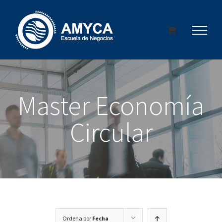
Saltar
al
contenido
Master Economía
Circular
Ordena por
Fecha