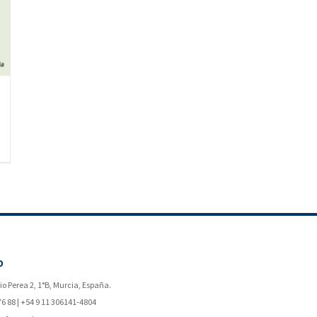
O
o Perea 2, 1°B, Murcia, España.
76 88 | +54 9 11 306141-4804