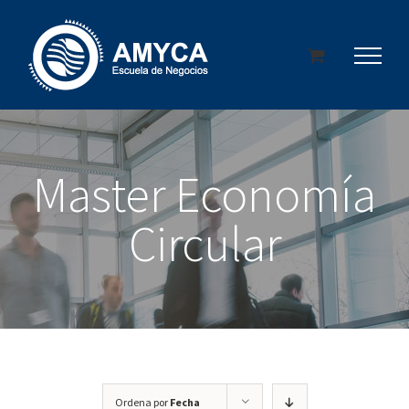
Saltar
al
contenido
Master Economía
Circular
Ordena por
Fecha