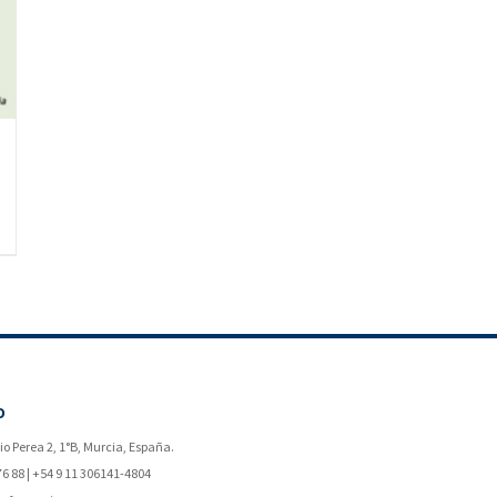
O
o Perea 2, 1°B, Murcia, España.
76 88 | +54 9 11 306141-4804