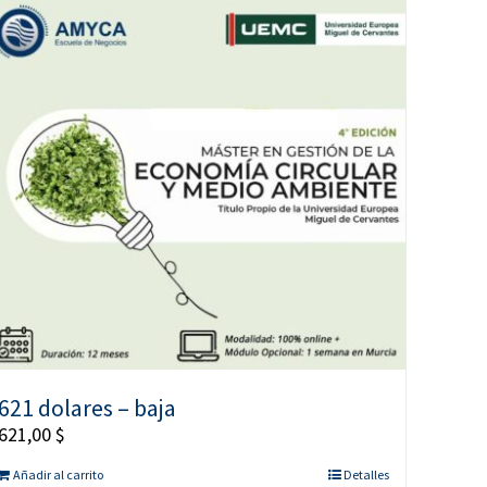
621 dolares – baja
621,00
$
Añadir al carrito
Detalles