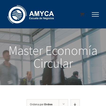
Saltar
al
contenido
Master Economía
Circular
Ordena por
Orden