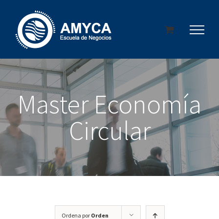
Saltar
al
contenido
Master Economía
Circular
Ordena por
Orden