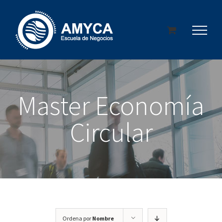
Saltar
al
contenido
Master Economía
Circular
Ordena por
Nombre