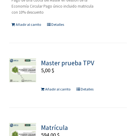
Pago de una cuota del Máster en Gestión de la
Economía Circular Pago único incluido matricula
con 10% descuento
Añadir al carrito
Detalles
Master prueba TPV
5,00
$
Añadir al carrito
Detalles
Matrícula
594,00
$