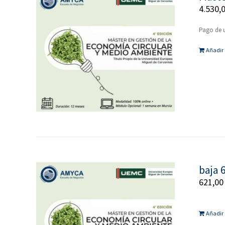
4.530,
Pago de u
Añadir 
baja 
621,0
Añadir 