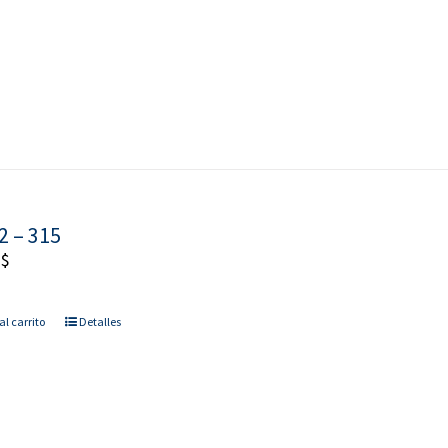
2 – 315
0
$
al carrito
Detalles