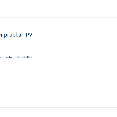
r prueba TPV
al carrito
Detalles