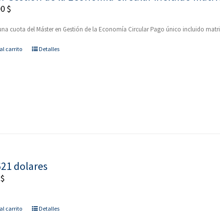
00
$
na cuota del Máster en Gestión de la Economía Circular Pago único incluido matr
al carrito
Detalles
621 dolares
0
$
al carrito
Detalles