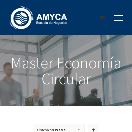
Saltar
al
contenido
Master Economía
Circular
Ordena por
Precio