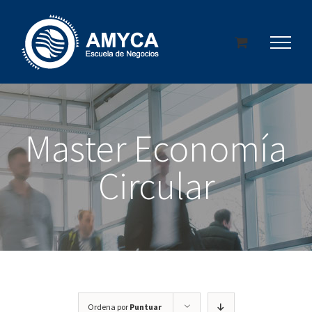
Saltar
al
contenido
Master Economía
Circular
Ordena por
Puntuar