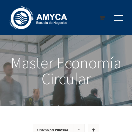
Saltar
al
contenido
Master Economía
Circular
Ordena por
Puntuar