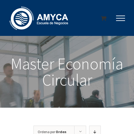
Saltar
al
contenido
Master Economía
Circular
Ordena por
Orden