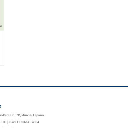
O
o Perea 2, 1°B, Murcia, España.
76 88 | +54 9 11 306141-4804