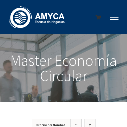
Saltar
al
contenido
Master Economía
Circular
Ordena por
Nombre