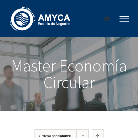
Saltar
al
contenido
Master Economía
Circular
Ordena por
Nombre