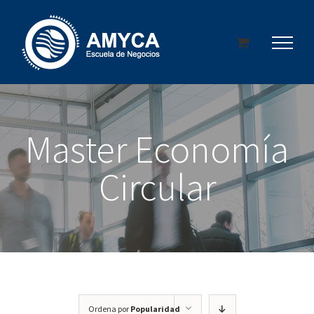
Saltar
al
contenido
Master Economía
Circular
Ordena por
Popularidad