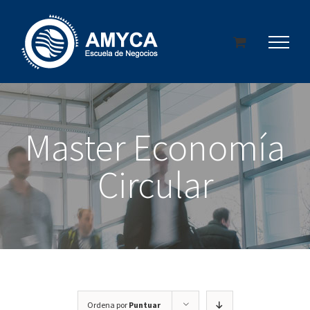
Saltar
al
contenido
Master Economía
Circular
Ordena por
Puntuar