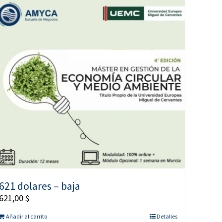
621 dolares – baja
621,00
$
Añadir al carrito
Detalles