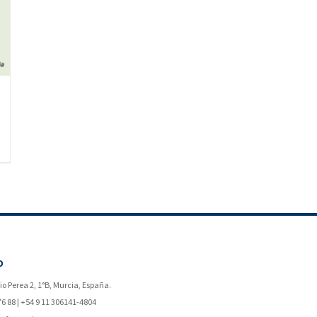
O
o Perea 2, 1°B, Murcia, España.
76 88 | +54 9 11 306141-4804