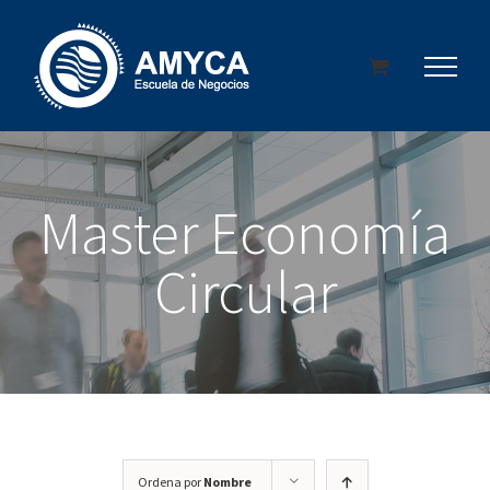
Saltar
al
contenido
Master Economía
Circular
Ordena por
Nombre