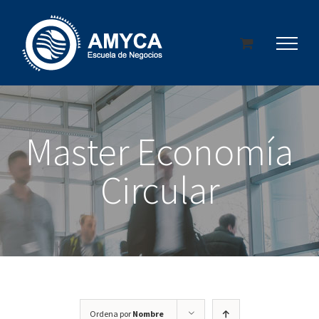
Saltar
al
contenido
Master Economía
Circular
Ordena por
Nombre