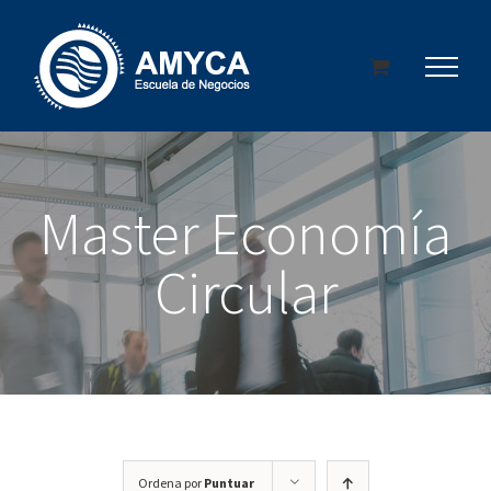
Saltar
al
contenido
Master Economía
Circular
Ordena por
Puntuar